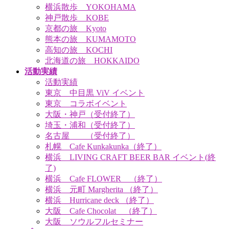
横浜散歩 YOKOHAMA
神戸散歩 KOBE
京都の旅 Kyoto
熊本の旅 KUMAMOTO
高知の旅 KOCHI
北海道の旅 HOKKAIDO
活動実績
活動実績
東京 中目黒 ViV イベント
東京 コラボイベント
大阪・神戸（受付終了）
埼玉・浦和（受付終了）
名古屋 （受付終了）
札幌 Cafe Kunkakunka（終了）
横浜 LIVING CRAFT BEER BAR イベント(終
了)
横浜 Cafe FLOWER （終了）
横浜 元町 Margherita （終了）
横浜 Hurricane deck （終了）
大阪 Cafe Chocolat （終了）
大阪 ソウルフルセミナー