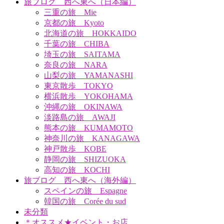
旅ブログ 西へ東へ（日本編）
三重の旅 Mie
京都の旅 Kyoto
北海道の旅 HOKKAIDO
千葉の旅 CHIBA
埼玉の旅 SAITAMA
奈良の旅 NARA
山梨の旅 YAMANASHI
東京散歩 TOKYO
横浜散歩 YOKOHAMA
沖縄の旅 OKINAWA
淡路島の旅 AWAJI
熊本の旅 KUMAMOTO
神奈川の旅 KANAGAWA
神戸散歩 KOBE
静岡の旅 SHIZUOKA
高知の旅 KOCHI
旅ブログ 西へ東へ（海外編）
スペインの旅 Espagne
韓国の旅 Corée du sud
未分類
＊オススメ★イベント・お店