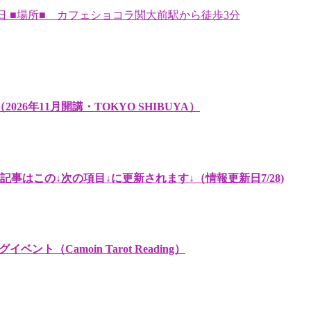
火曜日 ■場所■ カフェショコラ関大前駅から徒歩3分
年11月開講・TOKYO SHIBUYA）
記事はこの↓次の項目↓に更新されます↓（情報更新日7/28)
グイベント（Camoin Tarot Reading）