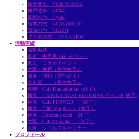
横浜散歩 YOKOHAMA
神戸散歩 KOBE
京都の旅 Kyoto
熊本の旅 KUMAMOTO
高知の旅 KOCHI
北海道の旅 HOKKAIDO
活動実績
活動実績
東京 中目黒 ViV イベント
東京 コラボイベント
大阪・神戸（受付終了）
埼玉・浦和（受付終了）
名古屋 （受付終了）
札幌 Cafe Kunkakunka（終了）
横浜 LIVING CRAFT BEER BAR イベント(終了)
横浜 Cafe FLOWER （終了）
横浜 元町 Margherita （終了）
横浜 Hurricane deck （終了）
大阪 Cafe Chocolat （終了）
大阪 ソウルフルセミナー
プロフィール