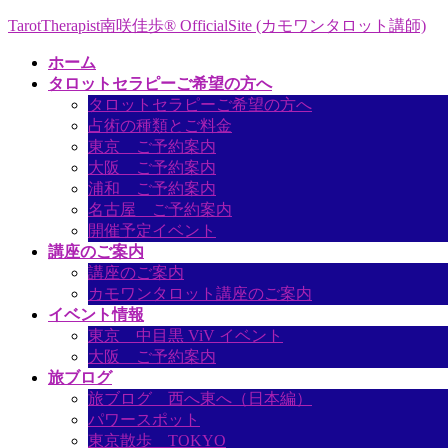
コ
ナ
TarotTherapist南咲佳歩® OfficialSite (カモワンタロット講師)
ン
ビ
ホーム
テ
ゲ
タロットセラピーご希望の方へ
ン
ー
タロットセラピーご希望の方へ
ツ
シ
占術の種類とご料金
へ
ョ
東京 ご予約案内
ス
ン
大阪 ご予約案内
キ
に
浦和 ご予約案内
ッ
移
名古屋 ご予約案内
プ
動
開催予定イベント
講座のご案内
講座のご案内
カモワンタロット講座のご案内
イベント情報
東京 中目黒 ViV イベント
大阪 ご予約案内
旅ブログ
旅ブログ 西へ東へ（日本編）
パワースポット
東京散歩 TOKYO