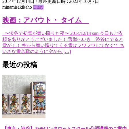
2014年12月14日
/ 最終更新日時 :
2023年10月7日
minamisakikaho
Diary
映画：アバウト・ タイム
〜渋谷で初雪が舞い降りた夜〜 2014/12/14 sun 今日もご依
頼をありがとうございました！ 選挙へいき 渋谷にでると
雪が！！ 空から舞い降りてくる雪はフワフワしてなくて ち
いさな雪合戦のように空から […]
最近の投稿
【東京・渋谷】カモワンタロットスクール公認講座のご案内