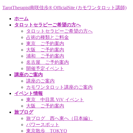
コ
ナ
TarotTherapist南咲佳歩® OfficialSite (カモワンタロット講師)
ン
ビ
ホーム
テ
ゲ
タロットセラピーご希望の方へ
ン
ー
タロットセラピーご希望の方へ
ツ
シ
占術の種類とご料金
へ
ョ
東京 ご予約案内
ス
ン
大阪 ご予約案内
キ
に
浦和 ご予約案内
ッ
移
名古屋 ご予約案内
プ
動
開催予定イベント
講座のご案内
講座のご案内
カモワンタロット講座のご案内
イベント情報
東京 中目黒 ViV イベント
大阪 ご予約案内
旅ブログ
旅ブログ 西へ東へ（日本編）
パワースポット
東京散歩 TOKYO