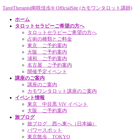
コ
ナ
TarotTherapist南咲佳歩® OfficialSite (カモワンタロット講師)
ン
ビ
ホーム
テ
ゲ
タロットセラピーご希望の方へ
ン
ー
タロットセラピーご希望の方へ
ツ
シ
占術の種類とご料金
へ
ョ
東京 ご予約案内
ス
ン
大阪 ご予約案内
キ
に
浦和 ご予約案内
ッ
移
名古屋 ご予約案内
プ
動
開催予定イベント
講座のご案内
講座のご案内
カモワンタロット講座のご案内
イベント情報
東京 中目黒 ViV イベント
大阪 ご予約案内
旅ブログ
旅ブログ 西へ東へ（日本編）
パワースポット
東京散歩 TOKYO