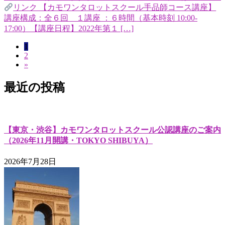
リンク 【カモワンタロットスクール手品師コース講座】
講座構成：全６回 １講座 ：６時間（基本時刻 10:00-
17:00）【講座日程】2022年第１ […]
固
1
投
固
2
定
稿
»
定
ペ
ペ
ー
ナ
最近の投稿
ー
ジ
ビ
ジ
ゲ
ー
【東京・渋谷】カモワンタロットスクール公認講座のご案内
（2026年11月開講・TOKYO SHIBUYA）
シ
ョ
2026年7月28日
ン