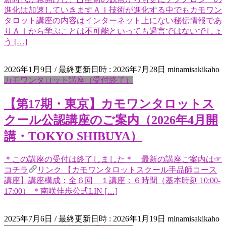
進化は加速していきますＡＩ技術が進化する中でもカモワン
タロット講座の内容はインターネット上にない秘伝情報であ
りＡＩから学ぶことは不可能といっても過言ではないでしょ
う […]
2026年1月9日
/ 最終更新日時 :
2026年7月28日
minamisakikaho
カモワンタロット講座（受付終了）
【第17期・東京】カモワンタロットス
クール公認講座のご案内（2026年4月開
講・TOKYO SHIBUYA）
＊この講座の受付は終了しました＊ 最新の講座ご案内は☞
コチラ
リンク 【カモワンタロットスクール手品師コース
講座】講座構成：全６回 １講座：６時間（基本時刻 10:00-
17:00） ＊南咲佳歩公式LIN […]
2025年7月6日
/ 最終更新日時 :
2026年1月19日
minamisakikaho