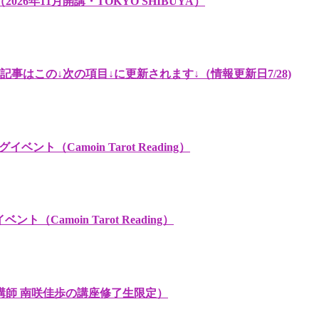
年11月開講・TOKYO SHIBUYA）
記事はこの↓次の項目↓に更新されます↓（情報更新日7/28)
グイベント（Camoin Tarot Reading）
amoin Tarot Reading）
講師 南咲佳歩の講座修了生限定）