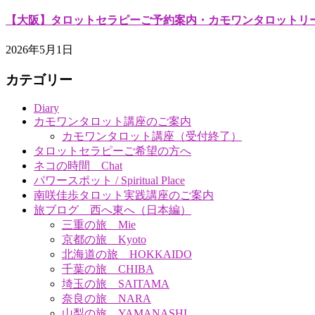
【大阪】タロットセラピーご予約案内・カモワンタロットリーディング（Cam
2026年5月1日
カテゴリー
Diary
カモワンタロット講座のご案内
カモワンタロット講座（受付終了）
タロットセラピーご希望の方へ
ネコの時間 Chat
パワースポット / Spiritual Place
南咲佳歩タロット実践講座のご案内
旅ブログ 西へ東へ（日本編）
三重の旅 Mie
京都の旅 Kyoto
北海道の旅 HOKKAIDO
千葉の旅 CHIBA
埼玉の旅 SAITAMA
奈良の旅 NARA
山梨の旅 YAMANASHI