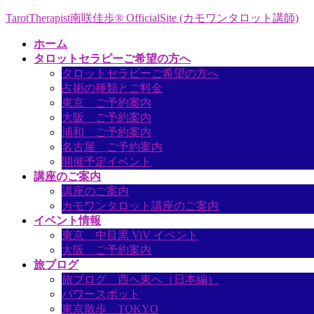
コ
ナ
TarotTherapist南咲佳歩® OfficialSite (カモワンタロット講師)
ン
ビ
ホーム
テ
ゲ
タロットセラピーご希望の方へ
ン
ー
タロットセラピーご希望の方へ
ツ
シ
占術の種類とご料金
へ
ョ
東京 ご予約案内
ス
ン
大阪 ご予約案内
キ
に
浦和 ご予約案内
ッ
移
名古屋 ご予約案内
プ
動
開催予定イベント
講座のご案内
講座のご案内
カモワンタロット講座のご案内
イベント情報
東京 中目黒 ViV イベント
大阪 ご予約案内
旅ブログ
旅ブログ 西へ東へ（日本編）
パワースポット
東京散歩 TOKYO