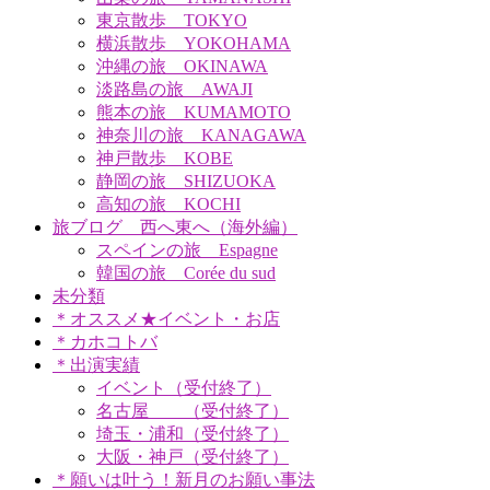
東京散歩 TOKYO
横浜散歩 YOKOHAMA
沖縄の旅 OKINAWA
淡路島の旅 AWAJI
熊本の旅 KUMAMOTO
神奈川の旅 KANAGAWA
神戸散歩 KOBE
静岡の旅 SHIZUOKA
高知の旅 KOCHI
旅ブログ 西へ東へ（海外編）
スペインの旅 Espagne
韓国の旅 Corée du sud
未分類
＊オススメ★イベント・お店
＊カホコトバ
＊出演実績
イベント（受付終了）
名古屋 （受付終了）
埼玉・浦和（受付終了）
大阪・神戸（受付終了）
＊願いは叶う！新月のお願い事法