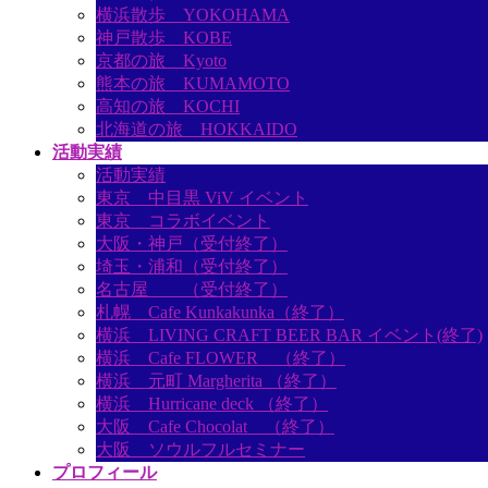
横浜散歩 YOKOHAMA
神戸散歩 KOBE
京都の旅 Kyoto
熊本の旅 KUMAMOTO
高知の旅 KOCHI
北海道の旅 HOKKAIDO
活動実績
活動実績
東京 中目黒 ViV イベント
東京 コラボイベント
大阪・神戸（受付終了）
埼玉・浦和（受付終了）
名古屋 （受付終了）
札幌 Cafe Kunkakunka（終了）
横浜 LIVING CRAFT BEER BAR イベント(終了)
横浜 Cafe FLOWER （終了）
横浜 元町 Margherita （終了）
横浜 Hurricane deck （終了）
大阪 Cafe Chocolat （終了）
大阪 ソウルフルセミナー
プロフィール