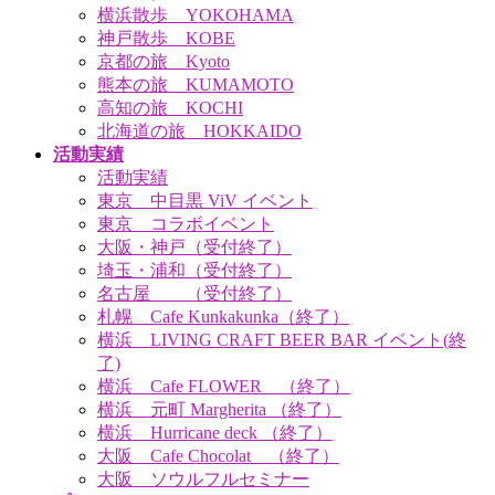
横浜散歩 YOKOHAMA
神戸散歩 KOBE
京都の旅 Kyoto
熊本の旅 KUMAMOTO
高知の旅 KOCHI
北海道の旅 HOKKAIDO
活動実績
活動実績
東京 中目黒 ViV イベント
東京 コラボイベント
大阪・神戸（受付終了）
埼玉・浦和（受付終了）
名古屋 （受付終了）
札幌 Cafe Kunkakunka（終了）
横浜 LIVING CRAFT BEER BAR イベント(終
了)
横浜 Cafe FLOWER （終了）
横浜 元町 Margherita （終了）
横浜 Hurricane deck （終了）
大阪 Cafe Chocolat （終了）
大阪 ソウルフルセミナー