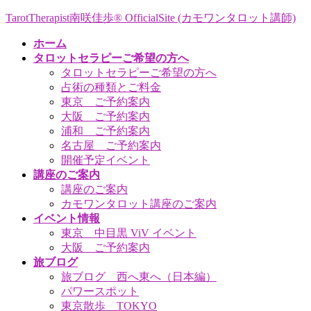
コ
ナ
TarotTherapist南咲佳歩® OfficialSite (カモワンタロット講師)
ン
ビ
ホーム
テ
ゲ
タロットセラピーご希望の方へ
ン
ー
タロットセラピーご希望の方へ
ツ
シ
占術の種類とご料金
へ
ョ
東京 ご予約案内
ス
ン
大阪 ご予約案内
キ
に
浦和 ご予約案内
ッ
移
名古屋 ご予約案内
プ
動
開催予定イベント
講座のご案内
講座のご案内
カモワンタロット講座のご案内
イベント情報
東京 中目黒 ViV イベント
大阪 ご予約案内
旅ブログ
旅ブログ 西へ東へ（日本編）
パワースポット
東京散歩 TOKYO