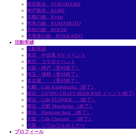
横浜散歩 YOKOHAMA
神戸散歩 KOBE
京都の旅 Kyoto
熊本の旅 KUMAMOTO
高知の旅 KOCHI
北海道の旅 HOKKAIDO
活動実績
活動実績
東京 中目黒 ViV イベント
東京 コラボイベント
大阪・神戸（受付終了）
埼玉・浦和（受付終了）
名古屋 （受付終了）
札幌 Cafe Kunkakunka（終了）
横浜 LIVING CRAFT BEER BAR イベント(終了)
横浜 Cafe FLOWER （終了）
横浜 元町 Margherita （終了）
横浜 Hurricane deck （終了）
大阪 Cafe Chocolat （終了）
大阪 ソウルフルセミナー
プロフィール