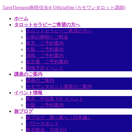
コ
ナ
TarotTherapist南咲佳歩® OfficialSite (カモワンタロット講師)
ン
ビ
ホーム
テ
ゲ
タロットセラピーご希望の方へ
ン
ー
タロットセラピーご希望の方へ
ツ
シ
占術の種類とご料金
へ
ョ
東京 ご予約案内
ス
ン
大阪 ご予約案内
キ
に
浦和 ご予約案内
ッ
移
名古屋 ご予約案内
プ
動
開催予定イベント
講座のご案内
講座のご案内
カモワンタロット講座のご案内
イベント情報
東京 中目黒 ViV イベント
大阪 ご予約案内
旅ブログ
旅ブログ 西へ東へ（日本編）
パワースポット
東京散歩 TOKYO