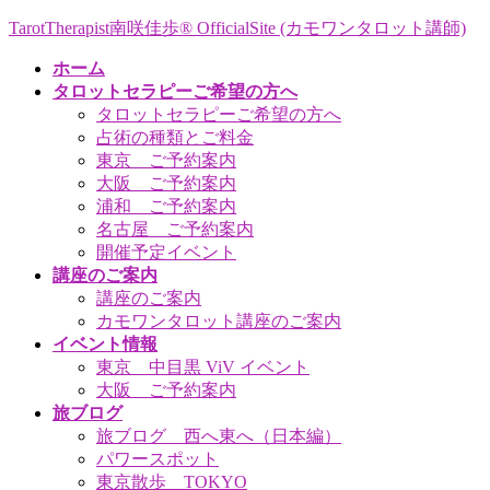
コ
ナ
TarotTherapist南咲佳歩® OfficialSite (カモワンタロット講師)
ン
ビ
ホーム
テ
ゲ
タロットセラピーご希望の方へ
ン
ー
タロットセラピーご希望の方へ
ツ
シ
占術の種類とご料金
へ
ョ
東京 ご予約案内
ス
ン
大阪 ご予約案内
キ
に
浦和 ご予約案内
ッ
移
名古屋 ご予約案内
プ
動
開催予定イベント
講座のご案内
講座のご案内
カモワンタロット講座のご案内
イベント情報
東京 中目黒 ViV イベント
大阪 ご予約案内
旅ブログ
旅ブログ 西へ東へ（日本編）
パワースポット
東京散歩 TOKYO