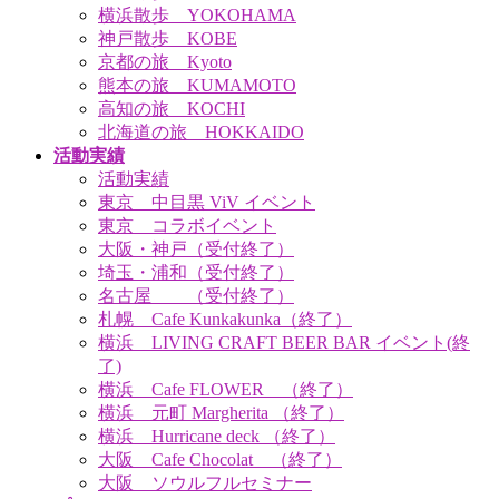
横浜散歩 YOKOHAMA
神戸散歩 KOBE
京都の旅 Kyoto
熊本の旅 KUMAMOTO
高知の旅 KOCHI
北海道の旅 HOKKAIDO
活動実績
活動実績
東京 中目黒 ViV イベント
東京 コラボイベント
大阪・神戸（受付終了）
埼玉・浦和（受付終了）
名古屋 （受付終了）
札幌 Cafe Kunkakunka（終了）
横浜 LIVING CRAFT BEER BAR イベント(終
了)
横浜 Cafe FLOWER （終了）
横浜 元町 Margherita （終了）
横浜 Hurricane deck （終了）
大阪 Cafe Chocolat （終了）
大阪 ソウルフルセミナー