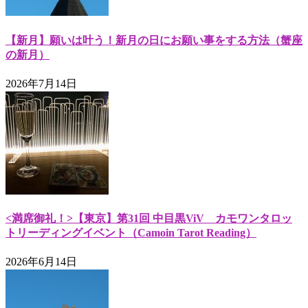
【新月】願いは叶う！新月の日にお願い事をする方法（蟹座
の新月）
2026年7月14日
<満席御礼！>【東京】第31回 中目黒ViV カモワンタロッ
トリーディングイベント（Camoin Tarot Reading）
2026年6月14日