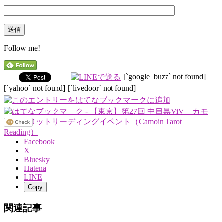
Follow me!
[`google_buzz` not found]
[`yahoo` not found]
[`livedoor` not found]
Facebook
X
Bluesky
Hatena
LINE
Copy
関連記事