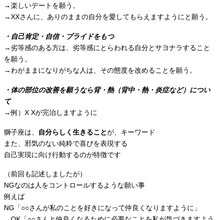
→楽しいデートを願う。
→XXさんに、ありのままの自分を愛してもらえますようにと願う。
・自己肯定・自信・プライドをもつ
→劣等感のある方は、劣等感にとらわれる自分とサヨナラすること
を願う。
→わがままになりがちな人は、その態度を改めることを願う。
・体の部位の改善を願うなら背・熱（背中・熱・炎症など）につい
て
→例）X Xが完治しますように
獅子座は、
自分らしく生きること
が、キーワード
また、邪気のない純粋で喜びを表現する
自己実現に向け行動するのが特徴です
（前回も記述しましたが）
NGなのは人をコントロールするような願い事
例えば
NG「○○さんが私のことを好きになって仲良くなりますように」
→OK「○○さんと仲良くなるために必要なことを私が気づきますよう