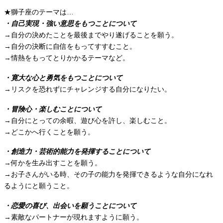
★獅子座のテーマは…
・自己実現・強い意思をもつことについて
→自分の決めたことを最後までやり遂げることを願う。
→自分の決断に自信をもってすすむこと。
→情熱をもってとりかかるテーマなど。
・寛大な心と勇気をもつことについて
→リスクを恐れずにチャレンジする自分になりたい。
・冒険心・楽しむことについて
→自分にとっての余暇、遊び心を許し、楽しむこと。
→どこかへ行くことを願う。
・創造力・芸術的能力を発揮することについて
→何かを生み出すことを願う。
→お子さんがいる時、その子の能力を発揮できるような自分になれ
るようにと願うこと。
・恋愛の喜び、出会いを願うことについて
→素敵なパートナーが現れますように願う。