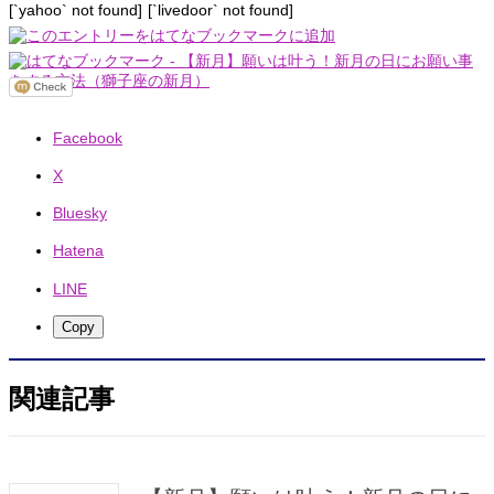
[`yahoo` not found]
[`livedoor` not found]
Facebook
X
Bluesky
Hatena
LINE
Copy
関連記事