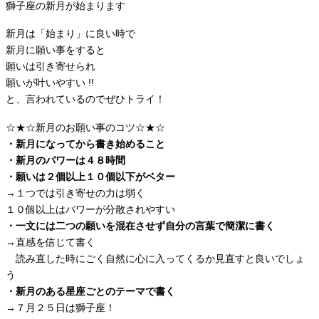
獅子座の新月が始まります
新月は「始まり」に良い時で
新月に願い事をすると
願いは引き寄せられ
願いが叶いやすい !!
と、言われているのでぜひトライ！
☆★☆新月のお願い事のコツ☆★☆
・新月になってから書き始めること
・新月のパワーは４８時間
・願いは２個以上１０個以下がベター
→１つでは引き寄せの力は弱く
１０個以上はパワーが分散されやすい
・一文には二つの願いを混在させず自分の言葉で簡潔に書く
→直感を信じて書く
読み直した時にごく自然に心に入ってくるか見直すと良いでしょ
う
・新月のある星座ごとのテーマで書く
→７月２５日は獅子座！