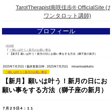
コ
ナ
TarotTherapist南咲佳歩® OfficialSite 
ン
ビ
テ
ゲ
ワンタロット講師)
ン
ー
ツ
シ
へ
ョ
プロフィール
ス
ン
キ
に
ッ
移
プ
動
HOME
＊願いは叶う！新月のお願い事法
【新月】願いは叶う！新月の日にお願い事をする方法（獅子座の新月）
2025年7月25日
/ 最終更新日時 :
2025年7月25日
minamisakikaho
＊願いは叶う！新月のお願い事法
【新月】願いは叶う！新月の日にお
願い事をする方法（獅子座の新月）
７月２５日４：１１