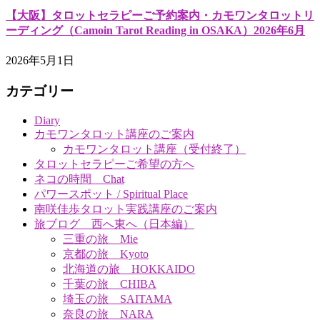
【大阪】タロットセラピーご予約案内・カモワンタロットリ
ーディング（Camoin Tarot Reading in OSAKA）2026年6月
2026年5月1日
カテゴリー
Diary
カモワンタロット講座のご案内
カモワンタロット講座（受付終了）
タロットセラピーご希望の方へ
ネコの時間 Chat
パワースポット / Spiritual Place
南咲佳歩タロット実践講座のご案内
旅ブログ 西へ東へ（日本編）
三重の旅 Mie
京都の旅 Kyoto
北海道の旅 HOKKAIDO
千葉の旅 CHIBA
埼玉の旅 SAITAMA
奈良の旅 NARA