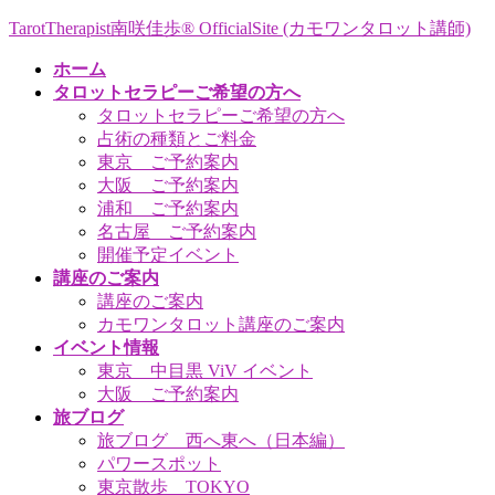
コ
ナ
TarotTherapist南咲佳歩® OfficialSite (カモワンタロット講師)
ン
ビ
ホーム
テ
ゲ
タロットセラピーご希望の方へ
ン
ー
タロットセラピーご希望の方へ
ツ
シ
占術の種類とご料金
へ
ョ
東京 ご予約案内
ス
ン
大阪 ご予約案内
キ
に
浦和 ご予約案内
ッ
移
名古屋 ご予約案内
プ
動
開催予定イベント
講座のご案内
講座のご案内
カモワンタロット講座のご案内
イベント情報
東京 中目黒 ViV イベント
大阪 ご予約案内
旅ブログ
旅ブログ 西へ東へ（日本編）
パワースポット
東京散歩 TOKYO