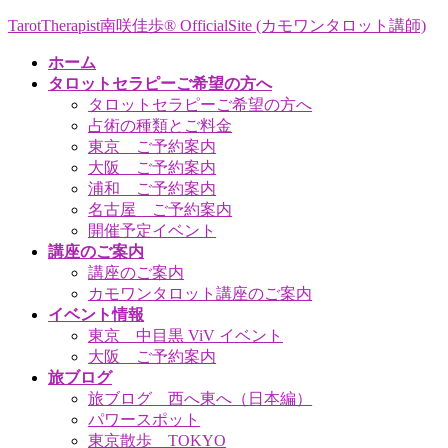
コ
ナ
TarotTherapist南咲佳歩® OfficialSite (カモワンタロット講師)
ン
ビ
ホーム
テ
ゲ
タロットセラピーご希望の方へ
ン
ー
タロットセラピーご希望の方へ
ツ
シ
占術の種類とご料金
へ
ョ
東京 ご予約案内
ス
ン
大阪 ご予約案内
キ
に
浦和 ご予約案内
ッ
移
名古屋 ご予約案内
プ
動
開催予定イベント
講座のご案内
講座のご案内
カモワンタロット講座のご案内
イベント情報
東京 中目黒 ViV イベント
大阪 ご予約案内
旅ブログ
旅ブログ 西へ東へ（日本編）
パワースポット
東京散歩 TOKYO