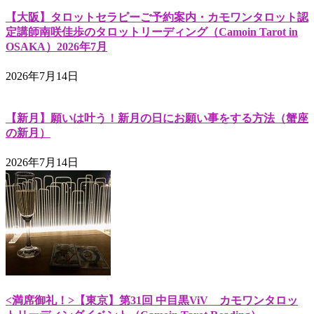
【大阪】タロットセラピーご予約案内・カモワンタロット認
定講師南咲佳歩のタロットリーディング（Camoin Tarot in
OSAKA）2026年7月
2026年7月14日
【新月】願いは叶う！新月の日にお願い事をする方法（蟹座
の新月）
2026年7月14日
<満席御礼！>【東京】第31回 中目黒ViV カモワンタロッ