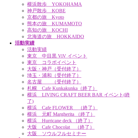
横浜散歩 YOKOHAMA
神戸散歩 KOBE
京都の旅 Kyoto
熊本の旅 KUMAMOTO
高知の旅 KOCHI
北海道の旅 HOKKAIDO
活動実績
活動実績
東京 中目黒 ViV イベント
東京 コラボイベント
大阪・神戸（受付終了）
埼玉・浦和（受付終了）
名古屋 （受付終了）
札幌 Cafe Kunkakunka（終了）
横浜 LIVING CRAFT BEER BAR イベント(終
了)
横浜 Cafe FLOWER （終了）
横浜 元町 Margherita （終了）
横浜 Hurricane deck （終了）
大阪 Cafe Chocolat （終了）
大阪 ソウルフルセミナー