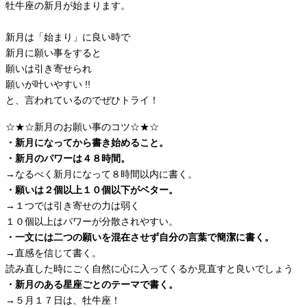
牡牛座の新月が始まります。
新月は「始まり」に良い時で
新月に願い事をすると
願いは引き寄せられ
願いが叶いやすい !!
と、言われているのでぜひトライ！
☆★☆新月のお願い事のコツ☆★☆
・新月になってから書き始めること。
・新月のパワーは４８時間。
→なるべく新月になって８時間以内に書く。
・願いは２個以上１０個以下がベター。
→１つでは引き寄せの力は弱く
１０個以上はパワーが分散されやすい。
・一文には二つの願いを混在させず自分の言葉で簡潔に書く。
→直感を信じて書く。
読み直した時にごく自然に心に入ってくるか見直すと良いでしょう
・新月のある星座ごとのテーマで書く。
→５月１７日は、牡牛座！