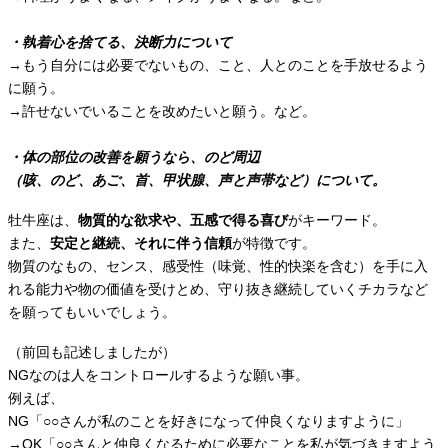
・執着心を捨てる、決断力について
→もう自分には必要でないもの、こと、人とのことを手放せるよう
に願う。
→許せないでいることを改めたいと願う。など。
・体の部位の改善を願うなら、のど周辺
（咳、のど、あご、首、甲状腺、声と声帯など）について。
牡牛座は、
物質的な欲求や、五感で得る喜び
がキーワード。
また、
安定と継続、それに伴う信頼
が特徴です。
物質のなもの、センス、感受性（味覚、性的快楽を含む）を手に入
れる能力や物の価値を受けとめ、守り抜き継続していくチカラなど
を願ってもいいでしょう。
（前回も記述しましたが）
NGなのは人をコントロールするような願い事。
例えば、
NG「○○さんが私のことを好きになって仲良くなりますように」
→OK「○○さんと仲良くなるために必要なことを私が気づきますよう