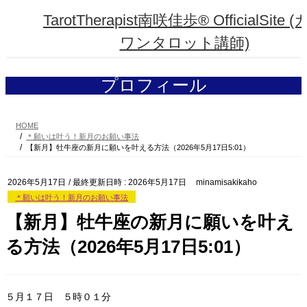
コ
ナ
TarotTherapist南咲佳歩® OfficialSite 
ン
ビ
テ
ゲ
ワンタロット講師)
ン
ー
ツ
シ
へ
ョ
プロフィール
ス
ン
キ
に
ッ
移
プ
動
HOME
＊願いは叶う！新月のお願い事法
【新月】牡牛座の新月に願いを叶える方法（2026年5月17日5:01）
2026年5月17日
/ 最終更新日時 :
2026年5月17日
minamisakikaho
＊願いは叶う！新月のお願い事法
【新月】牡牛座の新月に願いを叶え
る方法（2026年5月17日5:01）
５月１７日 ５時０１分