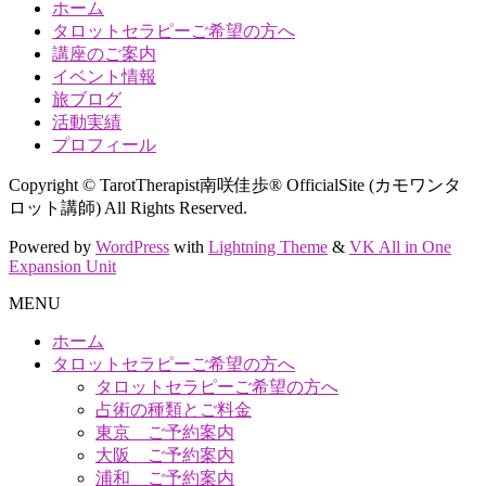
ホーム
タロットセラピーご希望の方へ
講座のご案内
イベント情報
旅ブログ
活動実績
プロフィール
Copyright © TarotTherapist南咲佳歩® OfficialSite (カモワンタ
ロット講師) All Rights Reserved.
Powered by
WordPress
with
Lightning Theme
&
VK All in One
Expansion Unit
MENU
ホーム
タロットセラピーご希望の方へ
タロットセラピーご希望の方へ
占術の種類とご料金
東京 ご予約案内
大阪 ご予約案内
浦和 ご予約案内