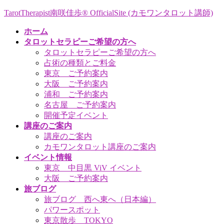
コ
ナ
TarotTherapist南咲佳歩® OfficialSite (カモワンタロット講師)
ン
ビ
ホーム
テ
ゲ
タロットセラピーご希望の方へ
ン
ー
タロットセラピーご希望の方へ
ツ
シ
占術の種類とご料金
へ
ョ
東京 ご予約案内
ス
ン
大阪 ご予約案内
キ
に
浦和 ご予約案内
ッ
移
名古屋 ご予約案内
プ
動
開催予定イベント
講座のご案内
講座のご案内
カモワンタロット講座のご案内
イベント情報
東京 中目黒 ViV イベント
大阪 ご予約案内
旅ブログ
旅ブログ 西へ東へ（日本編）
パワースポット
東京散歩 TOKYO