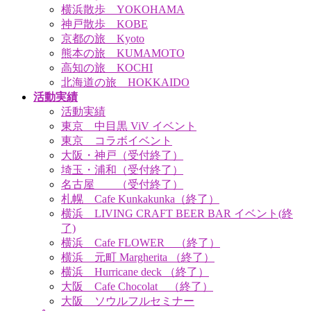
横浜散歩 YOKOHAMA
神戸散歩 KOBE
京都の旅 Kyoto
熊本の旅 KUMAMOTO
高知の旅 KOCHI
北海道の旅 HOKKAIDO
活動実績
活動実績
東京 中目黒 ViV イベント
東京 コラボイベント
大阪・神戸（受付終了）
埼玉・浦和（受付終了）
名古屋 （受付終了）
札幌 Cafe Kunkakunka（終了）
横浜 LIVING CRAFT BEER BAR イベント(終
了)
横浜 Cafe FLOWER （終了）
横浜 元町 Margherita （終了）
横浜 Hurricane deck （終了）
大阪 Cafe Chocolat （終了）
大阪 ソウルフルセミナー