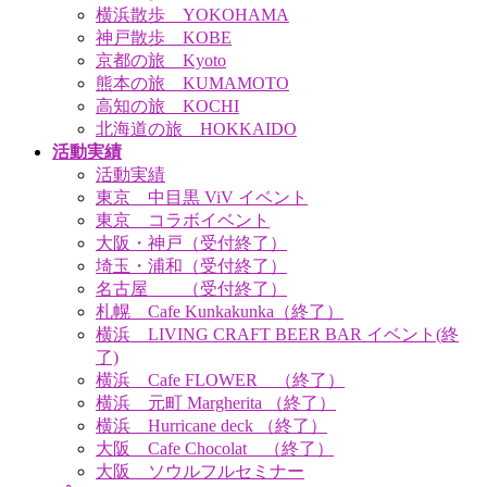
横浜散歩 YOKOHAMA
神戸散歩 KOBE
京都の旅 Kyoto
熊本の旅 KUMAMOTO
高知の旅 KOCHI
北海道の旅 HOKKAIDO
活動実績
活動実績
東京 中目黒 ViV イベント
東京 コラボイベント
大阪・神戸（受付終了）
埼玉・浦和（受付終了）
名古屋 （受付終了）
札幌 Cafe Kunkakunka（終了）
横浜 LIVING CRAFT BEER BAR イベント(終
了)
横浜 Cafe FLOWER （終了）
横浜 元町 Margherita （終了）
横浜 Hurricane deck （終了）
大阪 Cafe Chocolat （終了）
大阪 ソウルフルセミナー